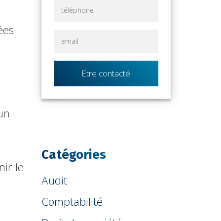
ées
Etre contacté
 un
Catégories
ir le
Audit
Comptabilité