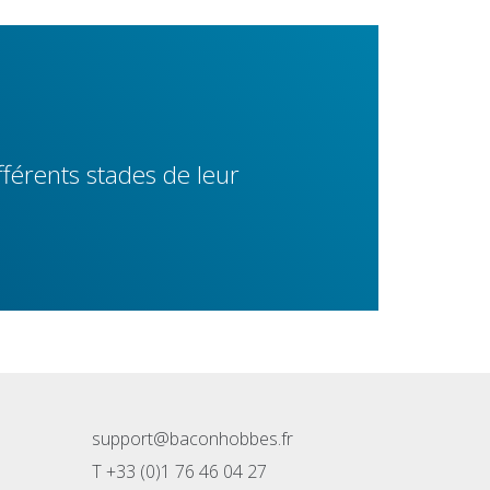
érents stades de leur
support@baconhobbes.fr
T +33 (0)1 76 46 04 27