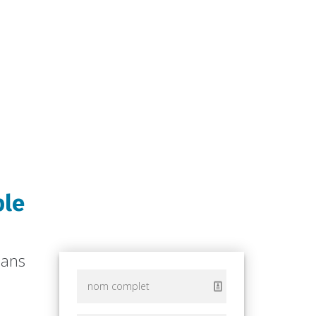
ble
dans