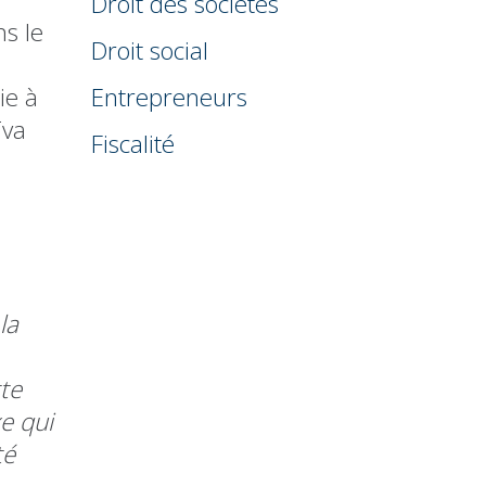
Droit des sociétés
s le
Droit social
ie à
Entrepreneurs
Tva
Fiscalité
la
tte
xe qui
té