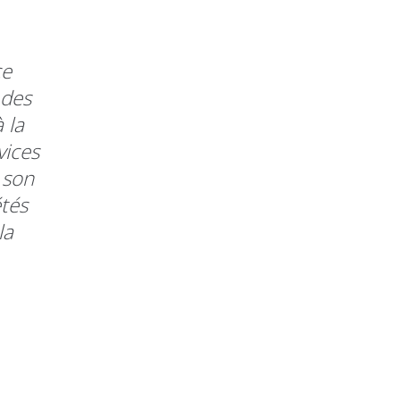
ce
 des
 la
vices
e son
étés
la