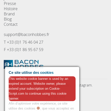
Presse
Histoire
Brand
Blog
Contact
support@baconhobbes.fr
T +33 (0)1 76 46 04 27
F +33 (0)1 86 95 67 59
Ce site utilise des cookies
This website cookie banner is used by an
expired account. Website owner, please
Twitter.
Facebook.
LinkedIn.
Instagram.
extend your subscription on Cookie-
Script.com to continue using this cookie
Plan du site
banner.
Afin d’optimiser votre expérience, ce site
Legal
utilise des cookies
, que vous acceptez en