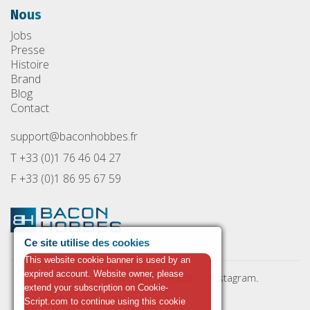
Nous
Jobs
Presse
Histoire
Brand
Blog
Contact
support@baconhobbes.fr
T +33 (0)1 76 46 04 27
F +33 (0)1 86 95 67 59
Ce site utilise des cookies
This website cookie banner is used by an
expired account. Website owner, please
Twitter.
Facebook.
LinkedIn.
Instagram.
extend your subscription on Cookie-
Script.com to continue using this cookie